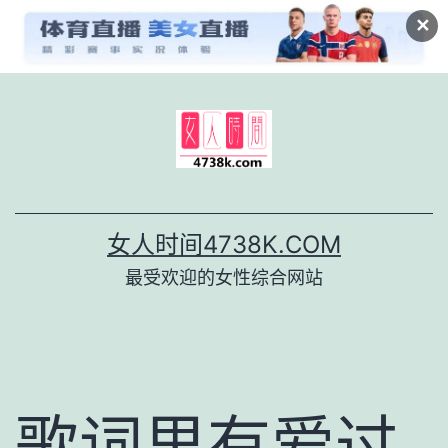
✕
跳
至
内
容
女人时间4738K.COM
最受欢迎的女性综合网站
歌词里有爱过