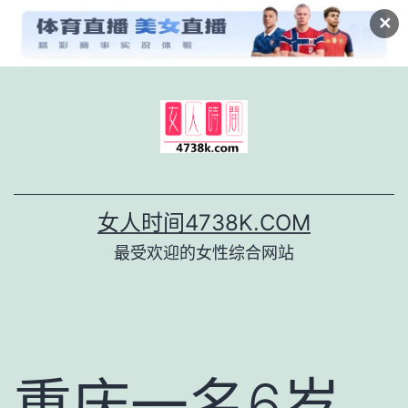
✕
跳
至
内
容
女人时间4738K.COM
最受欢迎的女性综合网站
重庆一名6岁