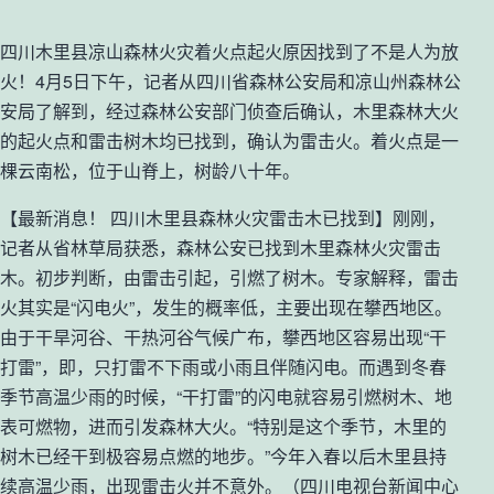
四川木里县凉山森林火灾着火点起火原因找到了不是人为放
火！4月5日下午，记者从四川省森林公安局和凉山州森林公
安局了解到，经过森林公安部门侦查后确认，木里森林大火
的起火点和雷击树木均已找到，确认为雷击火。着火点是一
棵云南松，位于山脊上，树龄八十年。
【最新消息！ 四川木里县森林火灾雷击木已找到】刚刚，
记者从省林草局获悉，森林公安已找到木里森林火灾雷击
木。初步判断，由雷击引起，引燃了树木。专家解释，雷击
火其实是“闪电火”，发生的概率低，主要出现在攀西地区。
由于干旱河谷、干热河谷气候广布，攀西地区容易出现“干
打雷”，即，只打雷不下雨或小雨且伴随闪电。而遇到冬春
季节高温少雨的时候，“干打雷”的闪电就容易引燃树木、地
表可燃物，进而引发森林大火。“特别是这个季节，木里的
树木已经干到极容易点燃的地步。”今年入春以后木里县持
续高温少雨，出现雷击火并不意外。（四川电视台新闻中心