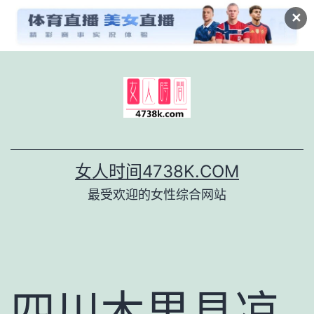
✕
跳
至
内
容
女人时间4738K.COM
最受欢迎的女性综合网站
四川木里县凉