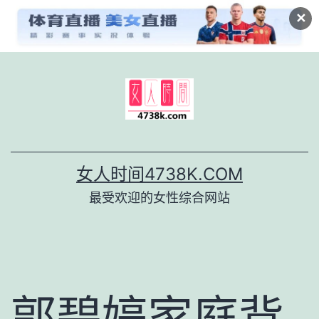
✕
跳
至
内
容
女人时间4738K.COM
最受欢迎的女性综合网站
郭碧婷家庭背