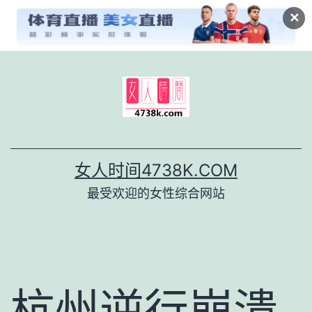
✕
跳
至
内
容
女人时间4738K.COM
最受欢迎的女性综合网站
杭州逆行崩溃