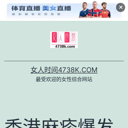
✕
跳
至
内
容
女人时间4738K.COM
最受欢迎的女性综合网站
香港麻疹爆发