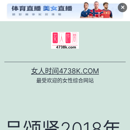
✕
跳
至
内
容
女人时间4738K.COM
最受欢迎的女性综合网站
吕颂贤2018年