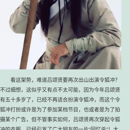
看这架势，难道吕颂贤要再次出山出演令狐冲？
不过细想，这似乎又有点不太可能，因为今年吕颂贤
有五十多岁了，已经不再适合扮演令狐冲，而这个令
狐冲打扮或许是为了参加某档节目，也或者是为了拍
摄某个广告，但不管事实如何，吕颂贤再次穿起令狐
冲的衣服，已经引发了广大网友的一片“回忆杀”！大