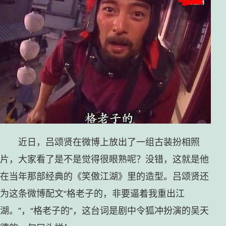
近日，吕颂贤在微博上放出了一组古装扮相照
片，大家看了是不是觉得很眼熟呢？没错，这就是他
在当年那部经典的《笑傲江湖》里的造型。吕颂贤还
为这条微博配文“格老子的，非要逼着我重出江
湖。”，“格老子的”，这台词是剧中令狐冲扮演的吴天