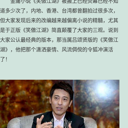
金庸小说《笑傲江湖》被搬上已经荧幕已经不知
道多少次了，内地、香港、台湾都曾翻拍过很多次，
但大家发现后来的改编越来越偏离小说的精髓，尤其
是于正版《笑傲江湖》简直颠覆了大家的三观。说到
大家公认最经典的版本，那当属吕颂贤版的《笑傲江
湖》，他把那个潇洒豪情、风流倜傥的令狐冲演活
了！