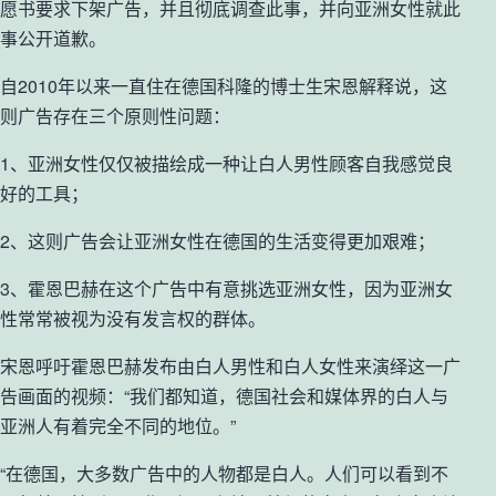
愿书要求下架广告，并且彻底调查此事，并向亚洲女性就此
事公开道歉。
自2010年以来一直住在德国科隆的博士生宋恩解释说，这
则广告存在三个原则性问题：
1、亚洲女性仅仅被描绘成一种让白人男性顾客自我感觉良
好的工具；
2、这则广告会让亚洲女性在德国的生活变得更加艰难；
3、霍恩巴赫在这个广告中有意挑选亚洲女性，因为亚洲女
性常常被视为没有发言权的群体。
宋恩呼吁霍恩巴赫发布由白人男性和白人女性来演绎这一广
告画面的视频：“我们都知道，德国社会和媒体界的白人与
亚洲人有着完全不同的地位。”
“在德国，大多数广告中的人物都是白人。人们可以看到不