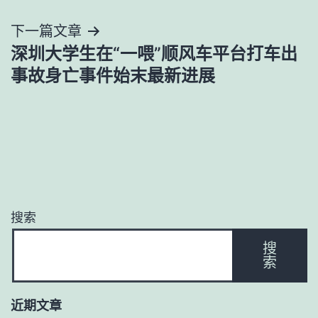
导
下一篇文章
航
深圳大学生在“一喂”顺风车平台打车出
事故身亡事件始末最新进展
搜索
搜
索
近期文章