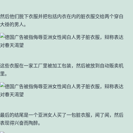
然后他们脱下衣服并把包括内衣在内的脏衣服交给两个穿白
大褂的男人。
这些衣服在一家工厂里被加工包装，然后被放到自动贩卖机
里。
最后的结尾是一个亚洲女人买了一包脏衣服，闻了闻，然后
表现得兴奋而陶醉。