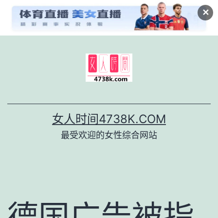
✕
跳
至
内
容
女人时间4738K.COM
最受欢迎的女性综合网站
德国广告被指