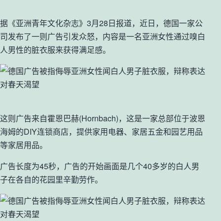
据《亚洲青年文化杂志》3月28日报道，近日，德国一家公
司发布了一则广告引发众怒，内容是一名亚洲女性通过嗅白
人男性的脏衣服来获得满足感。
这则广告来自霍恩巴赫(Hornbach)，这是一家总部位于波恩
海姆的DIY连锁商店，提供家用电器、家居五金和园艺用品
等家居用品。
广告长度为45秒，广告的开始画面是几个40多岁的白人男
子在各自的花园里辛勤劳作。