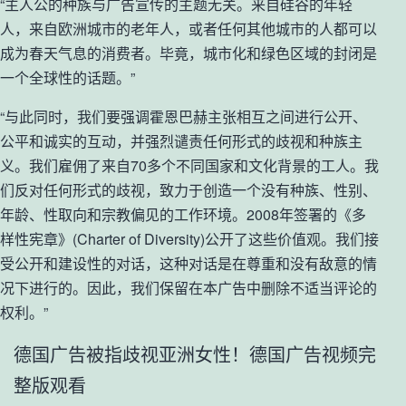
“主人公的种族与广告宣传的主题无关。来自硅谷的年轻
人，来自欧洲城市的老年人，或者任何其他城市的人都可以
成为春天气息的消费者。毕竟，城市化和绿色区域的封闭是
一个全球性的话题。”
“与此同时，我们要强调霍恩巴赫主张相互之间进行公开、
公平和诚实的互动，并强烈谴责任何形式的歧视和种族主
义。我们雇佣了来自70多个不同国家和文化背景的工人。我
们反对任何形式的歧视，致力于创造一个没有种族、性别、
年龄、性取向和宗教偏见的工作环境。2008年签署的《多
样性宪章》(Charter of Diversity)公开了这些价值观。我们接
受公开和建设性的对话，这种对话是在尊重和没有敌意的情
况下进行的。因此，我们保留在本广告中删除不适当评论的
权利。”
德国广告被指歧视亚洲女性！德国广告视频完
整版观看