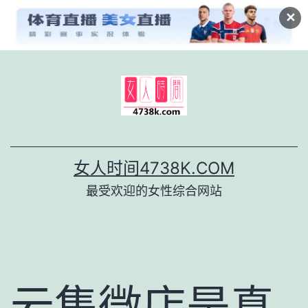
✕
跳
至
内
容
女人时间4738K.COM
最受欢迎的女性综合网站
云集微店是真