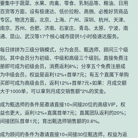
要集中于蔬菜、水果、肉禽、零食、乳制品等、粮油、日用
百货等方面，设有极速达、低价拉粉、高佣、必推好货商品
专区。物流方面，北京、上海、广州、深圳、杭州、天津、
南京、苏州、合肥、济南、石家庄、青岛、太原、宁波、南
通、昆山、武汉等17个核心城市提供1小时极速达服务。
每日拼拼为三级分销模式，分为会员、甄选师、顾问三个级
别。其中会员分为初级、中级和高级三个级别。直接免费注
册即可成为初级会员，消费返利8%；分享五个免费注册成
为中级会员，权益是返利12%+首单7元；有五个直属下单购
买即可成为高级会员，返利12%+首单7元+如果：月成交额
大于1000单，可以拿到月成交销售额*2%的奖金。
成为甄选师的条件是邀请直接10+间接20位的高级VIP，权
益也更大，返利12%+直属首单7元；直属团队返利的20%；
间接团队首单1元；育出甄选师销售额的0.6%。
成为顾问的条件为邀请直接10+间接30位甄选师，权益为返