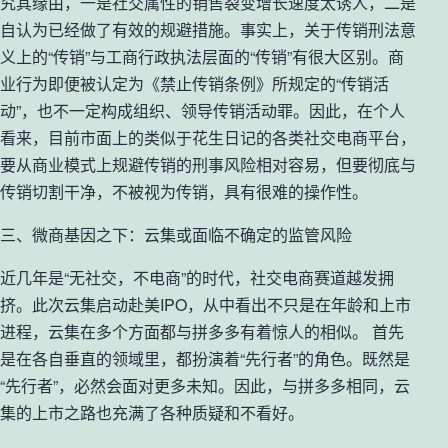
究其缘由，一是社交属性的销售裂变增长速度太诱人，二是
自认为已经做了有效的规避措施。事实上，关于传销刑法意
义上的“传销”与工商行政执法层面的“传销”有很大区别。商
业行为即便被认定为《禁止传销条例》所规定的“传销活
动”，也不一定构成组织、领导传销活动罪。因此，在个人
看来，目前市面上的类似于花生日记的各类社交电商平台，
要从商业模式上规避传销的刑事风险相对容易，但要彻底与
传销切割干净，不被视为传销，具有很难的操作性。
三、微商基因之下：云集或面临不确定的监管风险
近几年是“无社交，不电商”的时代，社交电商赛道越发拥
挤。此次云集启动赴美IPO，从中看出不只是在年龄和上市
进程，云集在多个方面都与拼多多有着惊人的相似。 首先
是在各自垂直的领域里，都扮演着“先行者”的角色。既然是
“先行者”，必然会面对更多未知。因此，与拼多多相同，云
集的上市之路也充满了各种质疑和不看好。