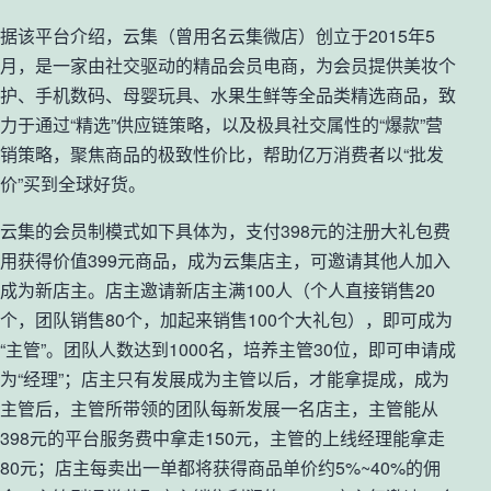
据该平台介绍，云集（曾用名云集微店）创立于2015年5
月，是一家由社交驱动的精品会员电商，为会员提供美妆个
护、手机数码、母婴玩具、水果生鲜等全品类精选商品，致
力于通过“精选”供应链策略，以及极具社交属性的“爆款”营
销策略，聚焦商品的极致性价比，帮助亿万消费者以“批发
价”买到全球好货。
云集的会员制模式如下具体为，支付398元的注册大礼包费
用获得价值399元商品，成为云集店主，可邀请其他人加入
成为新店主。店主邀请新店主满100人（个人直接销售20
个，团队销售80个，加起来销售100个大礼包），即可成为
“主管”。团队人数达到1000名，培养主管30位，即可申请成
为“经理”；店主只有发展成为主管以后，才能拿提成，成为
主管后，主管所带领的团队每新发展一名店主，主管能从
398元的平台服务费中拿走150元，主管的上线经理能拿走
80元；店主每卖出一单都将获得商品单价约5%~40%的佣