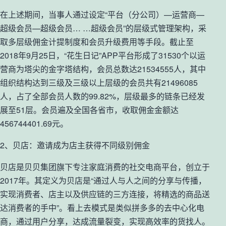
在上述期间，当事人通过设定“平台（分公司）—运营商—
超级会员—超级会员… …超级会员”的层级式管理架构，采
取多层级佣金计提制度和会员升级费用等手段。截止至
2018年9月25日，“花生日记”APP平台形成了31530个以运
营商为塔尖的金字塔结构，会员总数达21534555人，其中
组织结构达到三级及三级以上层级的会员共有21496085
人，占了全部会员人数的99.82%，层级最多的链条已经发
展至51层。会员遍及全国各省市，收取佣金金额达
456744401.69元。
2、贝店：邀请成为店主获得不同级别佣金
贝店是贝贝集团旗下专注家庭消费的社交电商平台，创立于
2017年。其定义为贝店是“通过人与人之间的分享与传播，
实现消费者、店主以及供应链的三方连接，将精选的商品送
达消费者的手中”。看上去模式是类似拼多多的去中心化电
商，通过用户分享，达成流量裂变，实现高效率的货找人。