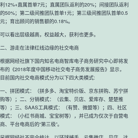
利12%+直属首单7元；直属团队返利的20%；间接团队返利
的50%；第二级间推团队首单1元；第三级间推团队首单0.5
元；育出顾问的销售额的0.18%。
可以看出层级越高，权益越大，获利也更多。
二、游走在法律红线边缘的社交电商
根据网经社旗下国内知名电商智库电子商务研究中心即将发
布的《2018年度中国移动社交电子商务发展报告》显示，
目前国内社交电商模式分为以下四大类模式:
一、拼团模式：（拼多多、淘宝特价版、京东拼购、苏宁拼
购等）；二、分销模式：（云集、贝店、爱库存、楚楚推
等）；三、SAAS工具模式：（有赞、微盟等）；四、社区
模式：（小红书商城、宝宝树等），并已成为仅次于自营电
商、平台电商后的“第三极”。
另据网经社不完全统计，以环球捕手、云集微店、贝店、达