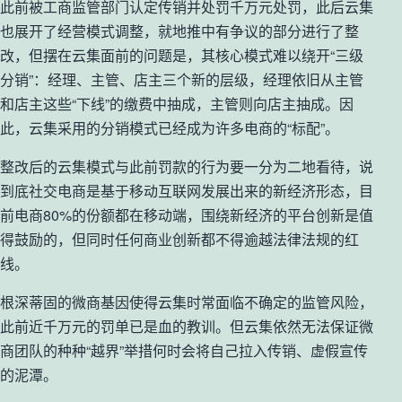
此前被工商监管部门认定传销并处罚千万元处罚，此后云集
也展开了经营模式调整，就地推中有争议的部分进行了整
改，但摆在云集面前的问题是，其核心模式难以绕开“三级
分销”：经理、主管、店主三个新的层级，经理依旧从主管
和店主这些“下线”的缴费中抽成，主管则向店主抽成。因
此，云集采用的分销模式已经成为许多电商的“标配”。
整改后的云集模式与此前罚款的行为要一分为二地看待，说
到底社交电商是基于移动互联网发展出来的新经济形态，目
前电商80%的份额都在移动端，围绕新经济的平台创新是值
得鼓励的，但同时任何商业创新都不得逾越法律法规的红
线。
根深蒂固的微商基因使得云集时常面临不确定的监管风险，
此前近千万元的罚单已是血的教训。但云集依然无法保证微
商团队的种种“越界”举措何时会将自己拉入传销、虚假宣传
的泥潭。