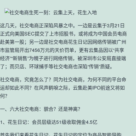
这几天，社交电商正深陷风暴之中。一边是云集于3月21日
正式向美国SEC提交了上市招股书，或将成为中国会员电商
赴美第一股；另一边是社交电商花生日记因网络传销被广州
市监管局开出7456万元的天价罚单，更有云集品因以“共享
经济”“新销售”为幌子进行网络传销，被深圳市公安局直接端
了；而贝店、环球捕手等社交电商也深陷“传销”质疑。
社交电商，究竟怎么了？同为社交电商，为何不同的平台命
运却如此不同？在风声鹤唳之际，云集赴美IPO前途又将如
何？
一、六大社交电商：貌合？还是神离？
1、花生日记：会员层级达51级收取佣金4.5亿
首先我们来看花生日记。花生日记的定位为商品智能导购