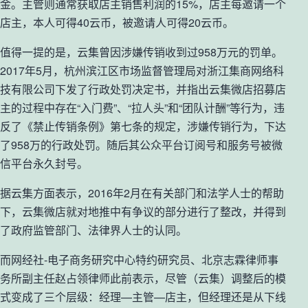
金。主管则通常获取店主销售利润的15%，店主每邀请一个
店主，本人可得40云币，被邀请人可得20云币。
值得一提的是，云集曾因涉嫌传销收到过958万元的罚单。
2017年5月，杭州滨江区市场监督管理局对浙江集商网络科
技有限公司下发了行政处罚决定书，并指出云集微店招募店
主的过程中存在“入门费”、“拉人头”和“团队计酬”等行为，违
反了《禁止传销条例》第七条的规定，涉嫌传销行为，下达
了958万的行政处罚。随后其公众平台订阅号和服务号被微
信平台永久封号。
据云集方面表示，2016年2月在有关部门和法学人士的帮助
下，云集微店就对地推中有争议的部分进行了整改，并得到
了政府监管部门、法律界人士的认同。
而网经社-电子商务研究中心特约研究员、北京志霖律师事
务所副主任赵占领律师此前表示，尽管（云集）调整后的模
式变成了三个层级：经理—主管—店主，但经理还是从下线