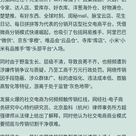
令家、达人店、爱库存、好衣库、洋葱海外仓、好物满仓、
楚楚推、有好东西、全球时刻、闺秘mall、脉宝云店、花生
日记、每日拼拼等为代表的分销开店型社交电商平台，凭借
微商分销模式快速崛起，也吸引了包括网易推手、阿里巴巴
“微供”、京东“享橙”、唯品会“云品仓”、寺库“库店”、小米“小
米有品推手”等“头部平台”入场。
同时由于野蛮生长、层级不清，导致良莠不齐，也频频遭到
涉嫌传销争议与质疑，乃至工商千万元行政处罚。网络传销
因手段隐蔽、涉众群体广、标的虚拟化、违法成本低、首脑
高智化等特征，游离于处于监管“灰色地带”。
发展火爆的社交电商为何频频触传销红线，网经社-电子商
务研究中心特约研究员、北京盈科（杭州）律师事务所方超
强律师从法律上给出了解释，同时他认为社交电商商业模式
要彻底与传销切割干净很难。