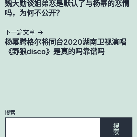
魏大勋谈姐弟恋是默认了与杨幂的恋情
章
吗，为何不公开？
导
下一篇文章
航
杨幂腾格尔将同台2020湖南卫视演唱
《野狼disco》是真的吗靠谱吗
搜索
搜
索