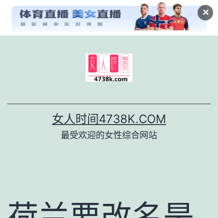
✕
跳
至
内
容
女人时间4738K.COM
最受欢迎的女性综合网站
荷兰要改名是