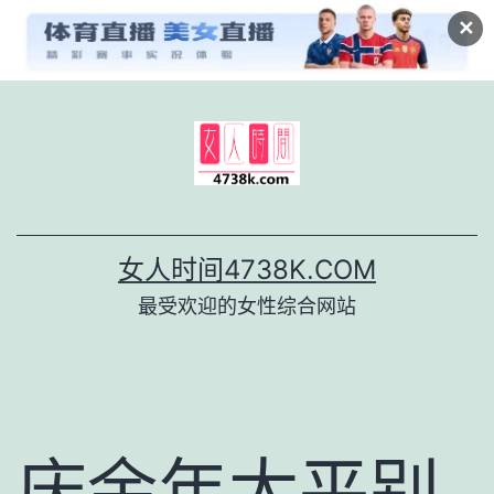
✕
跳
至
内
容
女人时间4738K.COM
最受欢迎的女性综合网站
庆余年太平别