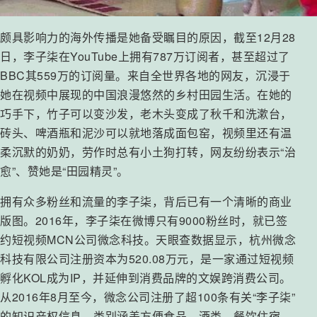
颇具影响力的海外传播是她备受瞩目的原因，截至12月28
日，李子柒在YouTube上拥有787万订阅者，甚至超过了
BBC其559万的订阅量。来自全世界各地的网友，沉浸于
她在视频中展现的中国浪漫悠然的乡村田园生活。在她的
巧手下，竹子可以变沙发，老木头变成了秋千和洗漱台，
砖头、啤酒瓶和泥沙可以就地落成面包窑，视频里还有温
柔沉默的奶奶，劳作时总有小土狗打转，网友纷纷表示“治
愈”、赞她是“田园精灵”。
拥有众多粉丝和流量的李子柒，背后已有一个清晰的商业
版图。2016年，李子柒在微博只有9000粉丝时，就已签
约短视频MCN公司微念科技。天眼查数据显示，杭州微念
科技有限公司注册资本为520.08万元，是一家通过短视频
孵化KOL成为IP，并延伸到消费品牌的文娱跨消费公司。
从2016年8月至今，微念公司注册了超100条有关“李子柒”
的知识产权信息，类别涵盖方便食品、酒类、餐饮住宿、