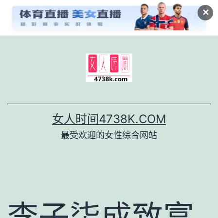
✕
跳
至
内
容
女人时间4738K.COM
最受欢迎的女性综合网站
李子柒成致富