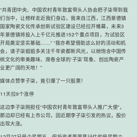
“共青团中央、中国农村青年致富带头人协会把子柒带到我
们当中，让榜样走近我们身边，我来自江西，江西景德镇
国家陶瓷文化传承创新试验区建设已经拉开帷幕，未来3
年景德镇将投入上千亿元推进152个重点项目，为试验区
开局奠定坚实基础……” “我亦希望借助这么好的活动和机
会，请子柒姐姐多关注千年瓷都新风光，以她饱含中国传
统文化的审美趣味、席卷全球的‘子柒’现象、创出陶瓷产
业更广阔的天地！”
媒体点赞李子柒，竟引爆了一只股票！
11天拉9个涨停
这边李子柒刚担任“中国农村青年致富带头人推广大使”，
那边却已经有上市公司，因近期李子柒引发的热议，股价
出现大涨。
12月27日是个星期五，但投资者更愿意记住的是星期六