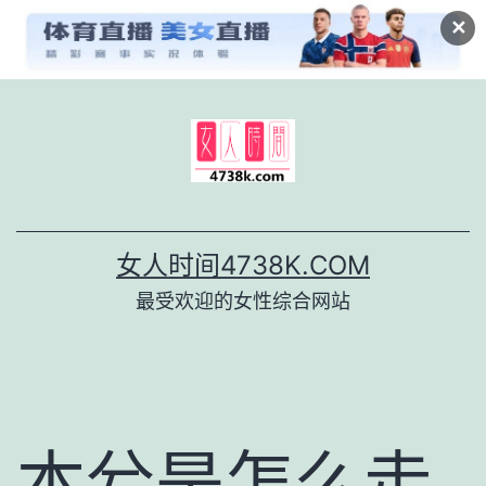
✕
跳
至
内
容
女人时间4738K.COM
最受欢迎的女性综合网站
本兮是怎么走