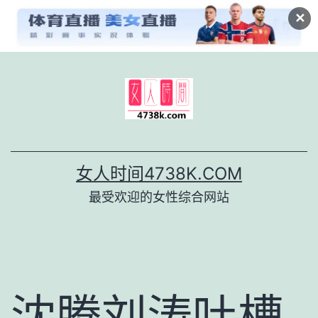
✕
跳
至
内
容
女人时间4738K.COM
最受欢迎的女性综合网站
沈腾刘涛吐槽