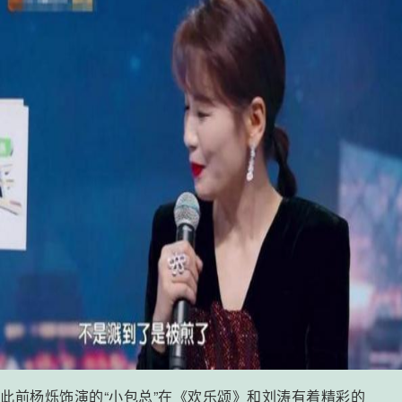
此前杨烁饰演的“小包总”在《欢乐颂》和刘涛有着精彩的