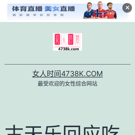
✕
跳
至
内
容
女人时间4738K.COM
最受欢迎的女性综合网站
古天乐回应吃