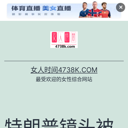
✕
跳
至
内
容
女人时间4738K.COM
最受欢迎的女性综合网站
特朗普镜头被