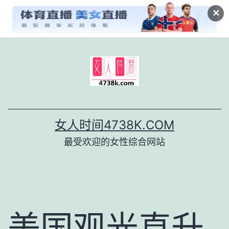
✕
跳
至
内
容
女人时间4738K.COM
最受欢迎的女性综合网站
美国观光直升