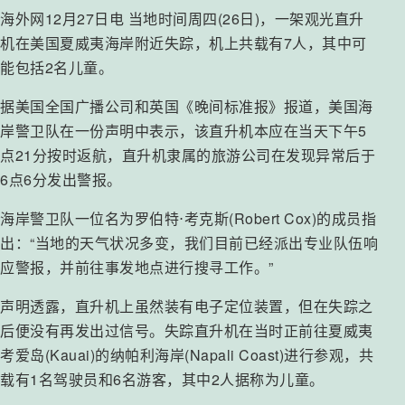
海外网12月27日电 当地时间周四(26日)，一架观光直升
机在美国夏威夷海岸附近失踪，机上共载有7人，其中可
能包括2名儿童。
据美国全国广播公司和英国《晚间标准报》报道，美国海
岸警卫队在一份声明中表示，该直升机本应在当天下午5
点21分按时返航，直升机隶属的旅游公司在发现异常后于
6点6分发出警报。
海岸警卫队一位名为罗伯特⋅考克斯(Robert Cox)的成员指
出：“当地的天气状况多变，我们目前已经派出专业队伍响
应警报，并前往事发地点进行搜寻工作。”
声明透露，直升机上虽然装有电子定位装置，但在失踪之
后便没有再发出过信号。失踪直升机在当时正前往夏威夷
考爱岛(Kauai)的纳帕利海岸(Napali Coast)进行参观，共
载有1名驾驶员和6名游客，其中2人据称为儿童。