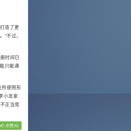
，打造了更
。”不过，
注册时间已
能只能通
夫所使用形
李小龙家
成不正当竞
点赞(6)