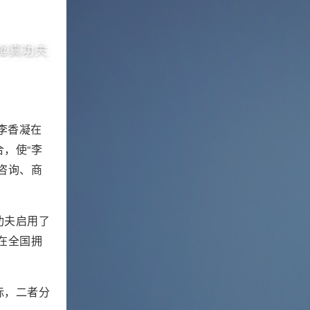
李香凝在
，使“李
咨询、商
功夫启用了
在全国拥
标，二者分