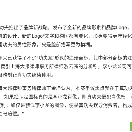
真功夫推出了品牌新战略，发布了全新的品牌形象和品牌Logo
的设计，新的Logo“文字和构图都有变化，形象变得更年轻化
国功夫的男性形象，只是脸部描写更为模糊。
年来已获得了不少“功夫龙”形象的注册商标，其中部分商标的
闻援引上海大邦律师事务所律师游云庭的分析称，李小龙公司可
很难制止真功夫继续使用。
海大邦律师事务所律师丁金坤认为，本案争议焦点就在于真功
，“如果经认定图标真的是李小龙肖像，则真功夫侵犯肖像权，
偿权利；如仅是貌似李小龙的图像，便是真功夫误导消费者，构
主张赔偿。”