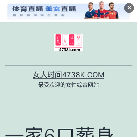
✕
跳
至
内
容
女人时间4738K.COM
最受欢迎的女性综合网站
一家6口葬身