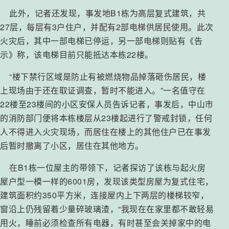
此外，记者还发现，事发地B1栋为高层复式建筑，共
27层，每层有3户住户，并配有2部电梯供居民使用。此次
火灾后，其中一部电梯已停运，另一部电梯则贴有《告
示》称，该电梯目前只能抵达本栋22楼。
“楼下禁行区域是防止有被燃烧物品掉落砸伤居民，楼
上现场由于还在取证调查，暂时不能进入。”一名值守在
22楼至23楼间的小区安保人员告诉记者，事发后，中山市
的消防部门便将本栋楼层从23楼起进行了警戒封锁，任何
人不得进入火灾现场，而居住在楼上的其他住户已在事发
后暂时撤离了小区，居住在其他地方。
在B1栋一位屋主的带领下，记者探访了该栋与起火房
屋户型一模一样的6001房，发现该类型房屋为复式住宅，
建筑面积约350平方米，连接屋内上下两层的楼梯较窄，
窗沿上仍残留着少量碎玻璃渣，“我现在在家里都不敢轻易
用火，睡前必须检查所有电器，有时甚至会关掉家中的电