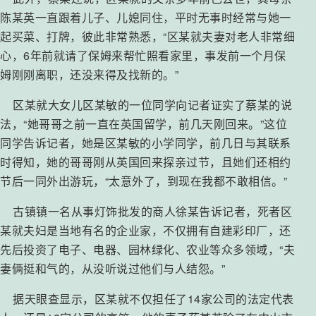
陈某英一直跟着儿子、儿媳同住，平时无事时经常与她一
起买菜、打牌，彼此非常熟悉，“区某就夫妻对老人非常细
心，6年前就请了保姆来帮忙照看家里，事发前一个月保
姆刚刚离职，还没来得及找新的。”
区某就大女儿区某敏的一位同学向记者证实了蔡某的说
法，“她哥哥之前一直在英国留学，前几天刚回来。”这位
同学告诉记者，她是区某敏的小学同学，前几日与其联系
时得知，她的哥哥刚从英国回来探亲过节，且她们还相约
节后一同外出游玩，“太意外了，到现在我都不敢相信。”
古镇镇一名从事灯饰批发的商人徐某告诉记者，死者区
某就夫妇是当地有名的企业家，不仅拥有自建彩印厂，还
先后投资了电子、电器、园林绿化、农业等众多领域，“夫
妻俩挺和气的，从没听说过他们与人结怨。”
据天眼查显示，区某就不仅担任了14家公司的法定代表