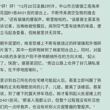
“砰！砰！”12月22日凌晨2时许，中山市古镇镇江南海岸
花园B1栋8001房的窗台上，不断传来高空坠物的撞击
声，“还有玻璃的爆裂声，噼里啪啦的。”该屋屋主蔡某告
诉记者，当晚她被惊醒后，闻到空气里有烧焦的味道，便
立马起身查看，但她屋里并无异常。
朝外观望时，她发现楼上不断有被烧过的碎玻璃和外墙碎
片落下，其中一些碎物掉到了她家阳台边上。同时，对面
A2栋的多家住户则不停地朝她所在的方向大喊，“起火
了，快跑”。据蔡某回忆，“旁边公路上也停了好几辆私家
车，在不停地按喇叭。”
意识到自己所在的住宅楼可能起火后，蔡某立即叫醒了熟
睡的丈夫和隔壁房间的儿子、儿媳，撤离了该楼层。蔡某
说，到了楼下的露天停车场后，她才看到起火处是楼上的
2401房间，“那家人我都认识，但整个过程我没有听见他
们的一点呼救声，也没有听到火灾报警器的警报声。”