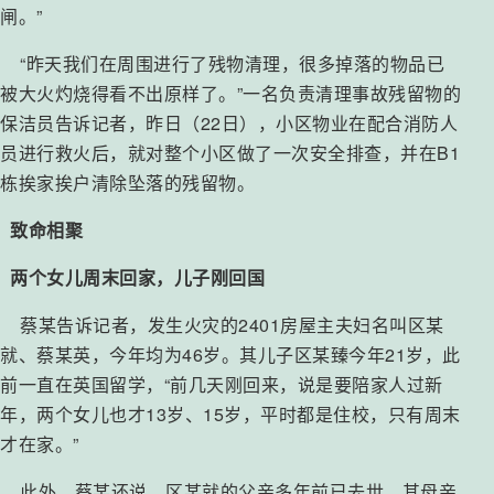
闸。”
“昨天我们在周围进行了残物清理，很多掉落的物品已
被大火灼烧得看不出原样了。”一名负责清理事故残留物的
保洁员告诉记者，昨日（22日），小区物业在配合消防人
员进行救火后，就对整个小区做了一次安全排查，并在B1
栋挨家挨户清除坠落的残留物。
致命相聚
两个女儿周末回家，儿子刚回国
蔡某告诉记者，发生火灾的2401房屋主夫妇名叫区某
就、蔡某英，今年均为46岁。其儿子区某臻今年21岁，此
前一直在英国留学，“前几天刚回来，说是要陪家人过新
年，两个女儿也才13岁、15岁，平时都是住校，只有周末
才在家。”
此外，蔡某还说，区某就的父亲多年前已去世，其母亲