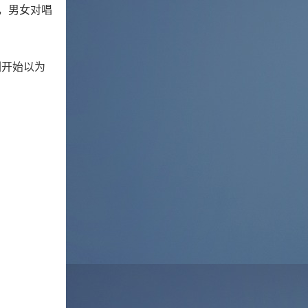
，男女对唱
。
刚开始以为