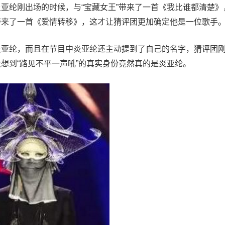
亚纶刚出场的时候，与“宝藏女王”带来了一首《我比谁都清楚》
带来了一首《爱情转移》，这才让猜评团更加确定他是一位歌手
炎亚纶，而且在节目中炎亚纶还主动提到了自己的名字，猜评团
想到“路见不平一声吼”的真实身份竟然真的是炎亚纶。