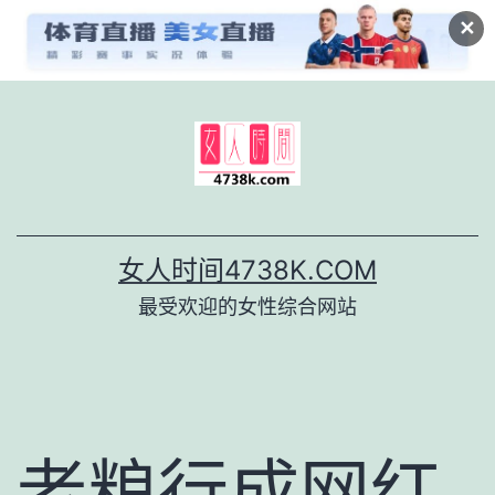
✕
跳
至
内
容
女人时间4738K.COM
最受欢迎的女性综合网站
老粮行成网红