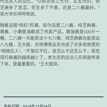
代北京人的记忆。“以前还有三七分、五五分的，但
芝麻多了发涩，花生多了不香，还是二八酱最好。”
吴大爷乐呵呵地说。
随着这股“网红”风潮，如今店里二八酱、纯芝麻酱、
黄酱、小磨香油都成了热卖产品，散装酱是100斤一
桶，二八酱一天能卖出十七八桶，纯芝麻酱也能卖出
八九桶，王大姐、刘师傅等店员也成了许多视频里的
“网络红人”。“不管红不红，该怎么干还怎么干，现在
现打麻酱的越来越少了，老北京的这点儿东西能传承
下来，是最重要的。”王大姐说。
发布日期：
2019年12月24日