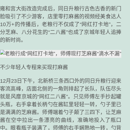
雍和宫大街改造完成后，同日升粮行古色古香的新门
脸吸引了不少游客，店里零打麻酱的视频经美食达人
10万+的传播后，老粮行不仅成了“网红打卡地”，二
分芝麻、八分花生的“二八酱”也成了京城年轻人追捧
的新时尚。
不少年轻人专程来买现打麻酱
12月23日下午，北新桥三条西口外的同日升粮行迎来
客流高峰，店面北侧的一角则排起了长队，队伍尽头
就是风靡京城的“网红二八酱”。只见师傅左手抄起罐
头瓶，右手拿着长柄勺在酱缸里轻轻一转，勺子里已
是满满的芝麻酱。师傅端着勺子颠了三四下，让芝麻
酱在空中拉出一条漂亮的曲线，准确地投入了瓶口
中。眼看瓶子装满了，师傅的右手娴熟地一转，勺背