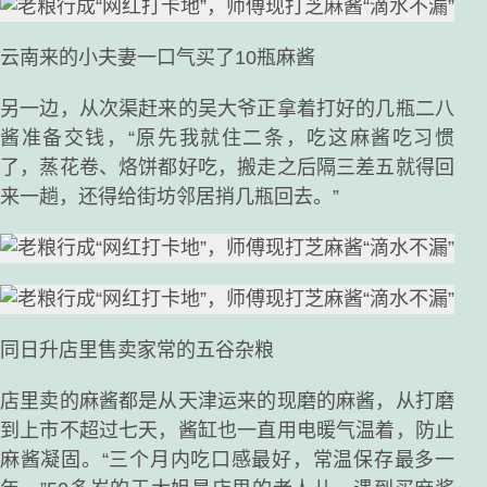
云南来的小夫妻一口气买了10瓶麻酱
另一边，从次渠赶来的吴大爷正拿着打好的几瓶二八
酱准备交钱，“原先我就住二条，吃这麻酱吃习惯
了，蒸花卷、烙饼都好吃，搬走之后隔三差五就得回
来一趟，还得给街坊邻居捎几瓶回去。”
同日升店里售卖家常的五谷杂粮
店里卖的麻酱都是从天津运来的现磨的麻酱，从打磨
到上市不超过七天，酱缸也一直用电暖气温着，防止
麻酱凝固。“三个月内吃口感最好，常温保存最多一