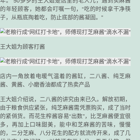
年。”50多岁的王大姐是店里的老人儿，遇到买麻酱
的年轻顾客，她都会叮嘱一句，“吃的时候拿干净筷
子，从瓶底掏着吃，防止底部的酱凝固。”
王大姐为顾客打酱
店内一角放着电暖气温着的酱缸，二八酱、纯芝麻
酱、黄酱、小磨香油都成了热卖产品
王大姐介绍说，二八酱的讲究由来已久。解放初期，
由于粮食供应紧张，纯芝麻酱需凭票购买，成了当时
的紧俏货。而花生榨酱容易“出数”，比芝麻酱便宜很
多，再加上口味甜美，能中和芝麻酱的苦味，慢慢
的，二分芝麻、八分花生的配方就流传开来，成了几