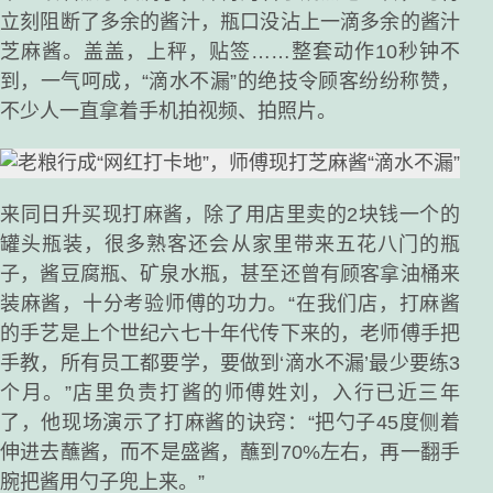
立刻阻断了多余的酱汁，瓶口没沾上一滴多余的酱汁
芝麻酱。盖盖，上秤，贴签……整套动作10秒钟不
到，一气呵成，“滴水不漏”的绝技令顾客纷纷称赞，
不少人一直拿着手机拍视频、拍照片。
来同日升买现打麻酱，除了用店里卖的2块钱一个的
罐头瓶装，很多熟客还会从家里带来五花八门的瓶
子，酱豆腐瓶、矿泉水瓶，甚至还曾有顾客拿油桶来
装麻酱，十分考验师傅的功力。“在我们店，打麻酱
的手艺是上个世纪六七十年代传下来的，老师傅手把
手教，所有员工都要学，要做到‘滴水不漏’最少要练3
个月。”店里负责打酱的师傅姓刘，入行已近三年
了，他现场演示了打麻酱的诀窍：“把勺子45度侧着
伸进去蘸酱，而不是盛酱，蘸到70%左右，再一翻手
腕把酱用勺子兜上来。”