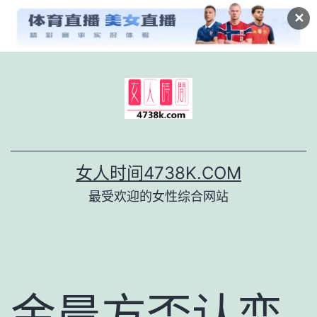
✕
跳
至
内
容
女人时间4738K.COM
最受欢迎的女性综合网站
金晨方否认恋