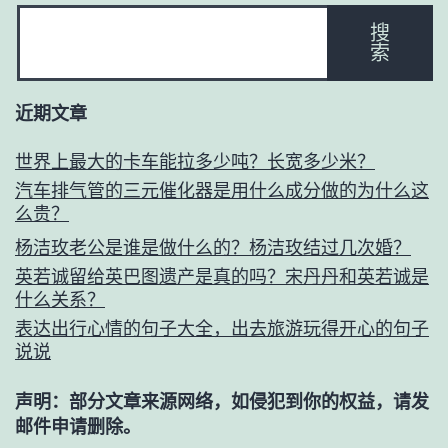
搜
索
近期文章
世界上最大的卡车能拉多少吨？长宽多少米？
汽车排气管的三元催化器是用什么成分做的为什么这
么贵？
杨洁玫老公是谁是做什么的？杨洁玫结过几次婚？
英若诚留给英巴图遗产是真的吗？宋丹丹和英若诚是
什么关系？
表达出行心情的句子大全，出去旅游玩得开心的句子
说说
声明：部分文章来源网络，如侵犯到你的权益，请发
邮件申请删除。