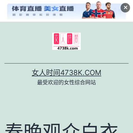
✕
跳
至
内
容
女人时间4738K.COM
最受欢迎的女性综合网站
春晚观众白衣