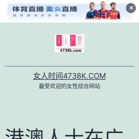
✕
跳
至
内
容
女人时间4738K.COM
最受欢迎的女性综合网站
港澳人士在广