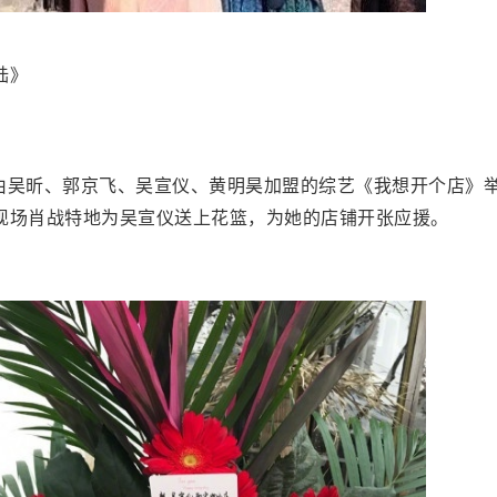
陆》
，由吴昕、郭京飞、吴宣仪、黄明昊加盟的综艺《我想开个店》
现场肖战特地为吴宣仪送上花篮，为她的店铺开张应援。