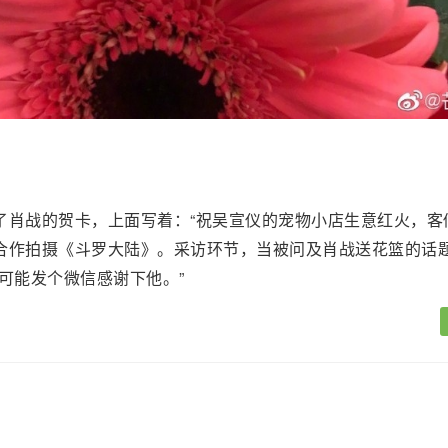
了肖战的贺卡，上面写着：“祝吴宣仪的宠物小店生意红火，客
合作拍摄《斗罗大陆》。采访环节，当被问及肖战送花篮的话
可能发个微信感谢下他。”