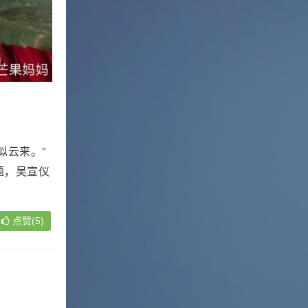
似云来。”
题，吴宣仪
点赞(5)