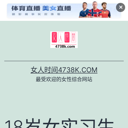
✕
跳
至
内
容
女人时间4738K.COM
最受欢迎的女性综合网站
18岁女实习生