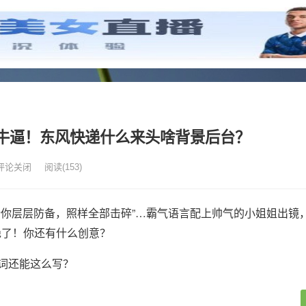
牛逼！东风快递什么来头啥背景后台？
评论关闭
阅读
(153)
无论你层层防备，照样全部击碎”…霸气语言配上帅气的小姐姐出镜
绝了！你还有什么创意？