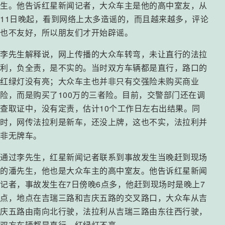
生。他告诉红星新闻记者，大众车主是他的高中室友，从
11日晚起，看到网络上太多造谣的，而且越来越多，评论
也不友好，所以朋友们才开始辟谣。
李先生解释说，网上传播的大众车转弯，未让直行的法拉
利，负全责，是不实的。当时双方车辆都是直行，路口的
红绿灯没有亮；大众车主也并非只有交强险未购买商业
险，而是购买了100万的三者险。目前，交警部门还在调
查取证中，没有定责，估计10个工作日左右出结果。同
时，网传法拉利是新车，还没上牌，这也不实，法拉利并
非无牌车。
通过李先生，红星新闻记者联系到事故发生当晚赶到现场
的潘先生，他也是大众车主的高中室友。他告诉红星新闻
记者，事故发生在7日傍晚6点多，他赶到现场时是晚上7
点，地点在吉瑞三路和吉庆五路的交叉路口，大众车从吉
庆五路由南向北行驶，法拉利从吉瑞三路由东往西行驶，
双方车辆都是直行，红绿灯不亮。