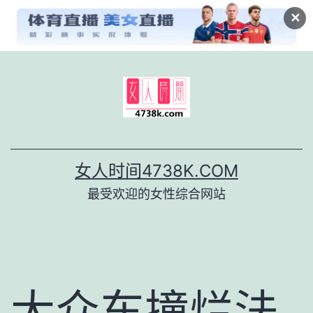
✕
跳
至
内
容
女人时间4738K.COM
最受欢迎的女性综合网站
大众车撞烂法