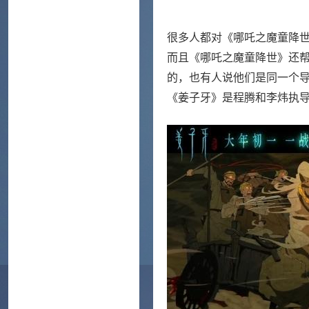
很多人都对《哪吒之魔童降
而且《哪吒之魔童降世》还
的，也有人说他们是同一个
《姜子牙》是程腾和李炜执