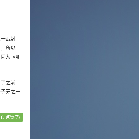
之一战封
了，所以
，因为《哪
。
有了之前
姜子牙之一
点赞(7)