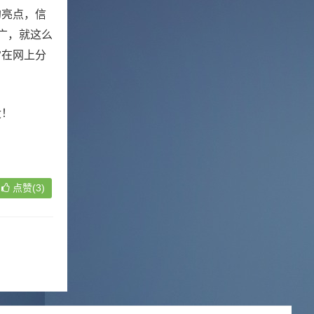
的亮点，信
广，就这么
常在网上分
没！
点赞(3)