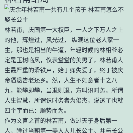
林若甫，庆国第一大权臣，一人之下万人之上
的他，辉煌过，风光过， 纵观这位老人家一
生，那也是相当的牛逼，年轻时候的林相爷必
定是玉树临风，仪表堂堂的美男子，林若甫人
生最严重的滑铁卢，始于痛失爱子，终于被庆
帝逼退告老还乡。然，人生不如意者十之八
九，能攀即攀，当退则退，方叫识时务。所谓
人生智慧，所谓识时务者为俊杰，说透了也就
四个字而已：顺势而为。
作为文官之首的林若甫，做过天子身后第一
人，睡过当朝第一美人人儿长公主。并与长公