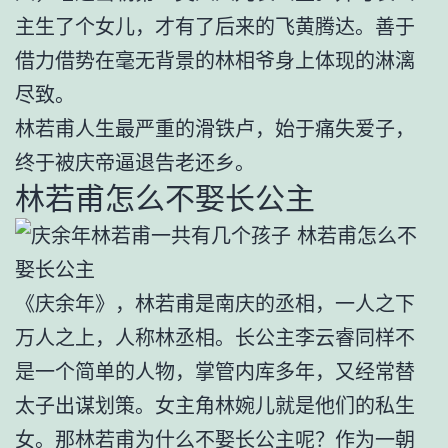
主生了个女儿，才有了后来的飞黄腾达。善于
借力借势在毫无背景的林相爷身上体现的淋漓
尽致。
林若甫人生最严重的滑铁卢，始于痛失爱子，
终于被庆帝逼退告老还乡。
林若甫怎么不娶长公主
《庆余年》，林若甫是南庆的丞相，一人之下
万人之上，人称林丞相。长公主李云睿同样不
是一个简单的人物，掌管内库多年，又经常替
太子出谋划策。女主角林婉儿就是他们的私生
女。那林若甫为什么不娶长公主呢？作为一朝