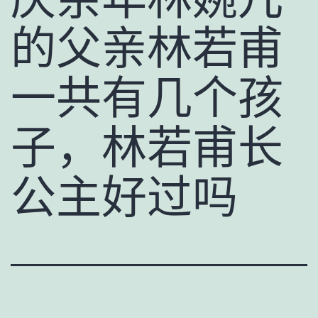
的父亲林若甫
一共有几个孩
子，林若甫长
公主好过吗