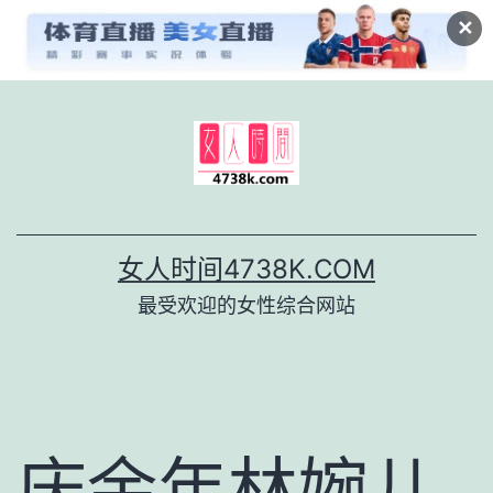
✕
跳
至
内
容
女人时间4738K.COM
最受欢迎的女性综合网站
庆余年林婉儿