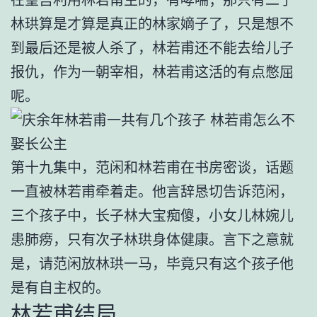
林珙算是才算是真正的林家嫡子了，只是想不
到最后还是被人杀了，林若甫还不能去给儿子
报仇，作为一朝宰相，林若甫这活的有点憋屈
呢。
第十九集中，范闲和林若甫在书房密谈，话题
一直被林若甫牵着走。他言辞恳切告诉范闲，
三个孩子中，长子林大宝痴傻，小女儿林婉儿
患肺痨，只有次子林珙身体健康。言下之意就
是，请范闲放林珙一马，毕竟只有这个孩子他
是有自主权的。
林若甫结局