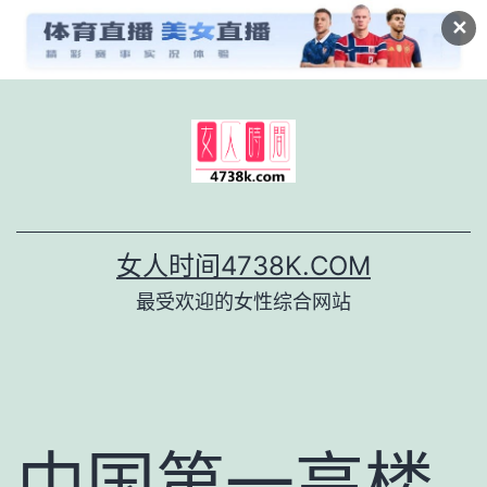
✕
跳
至
内
容
女人时间4738K.COM
最受欢迎的女性综合网站
中国第一高楼