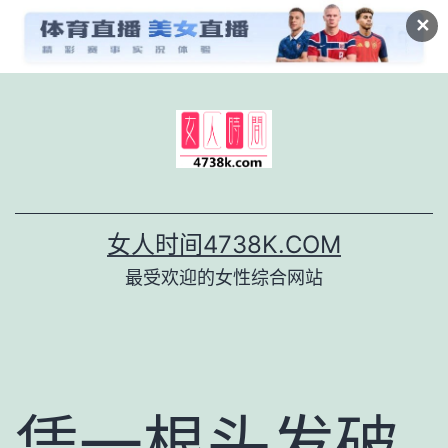
✕
跳
至
内
容
女人时间4738K.COM
最受欢迎的女性综合网站
凭一根头发破