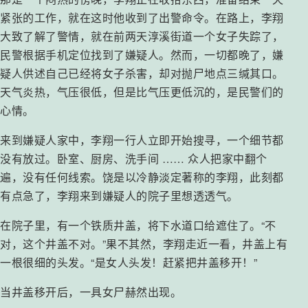
紧张的工作，就在这时他收到了出警命令。在路上，李翔
大致了解了警情，就在前两天淳溪街道一个女子失踪了，
民警根据手机定位找到了嫌疑人。然而，一切都晚了，嫌
疑人供述自己已经将女子杀害，却对抛尸地点三缄其口。
天气炎热，气压很低，但是比气压更低沉的，是民警们的
心情。
来到嫌疑人家中，李翔一行人立即开始搜寻，一个细节都
没有放过。卧室、厨房、洗手间 …… 众人把家中翻个
遍，没有任何线索。饶是以冷静淡定著称的李翔，此刻都
有点急了，李翔来到嫌疑人的院子里想透透气。
在院子里，有一个铁质井盖，将下水道口给遮住了。“不
对，这个井盖不对。”果不其然，李翔走近一看，井盖上有
一根很细的头发。“是女人头发！赶紧把井盖移开！”
当井盖移开后，一具女尸赫然出现。