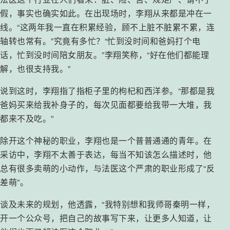
假，事实也确实如此。在出现场时，李翔从来都是冲在一
线。“这两年我一直在积累经验，顾不上脏不脏累不累，连
轴转也常有。”究竟有多忙？“忙到没时间和爸妈打个电
话，忙到没时间陪女朋友。”李翔笑称，“好在他们都能理
解，也很支持我。”
说到这时，李翔指了指柜子里的枸杞和西洋参。“那都是我
爸妈买来给我补身子的，每次见面都要给我带一大堆，我
都来不及吃。”
除开这个神秘的职业，李翔也是一个普普通通的青年。在
采访中，李翔不太善于表达，每当不知该怎么描述时，他
总有很多卖萌的小动作，与法医这个严肃的职业形成了“反
差萌”。
谈及未来的规划，他透露，“我特别想和我师哥秦明一样，
开一个公众号，把自己的故事写下来，让更多人知道，让