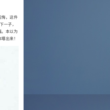
后悔，这件
下一子，
福。本以为
体曝出来！