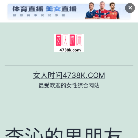
✕
跳
至
内
容
女人时间4738K.COM
最受欢迎的女性综合网站
李沁的男朋友