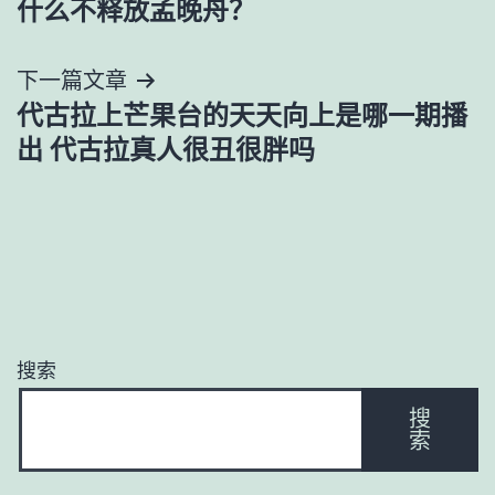
什么不释放孟晚舟？
导
下一篇文章
航
代古拉上芒果台的天天向上是哪一期播
出 代古拉真人很丑很胖吗
搜索
搜
索