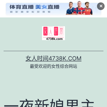
✕
跳
至
内
容
女人时间4738K.COM
最受欢迎的女性综合网站
一夜新娘男主