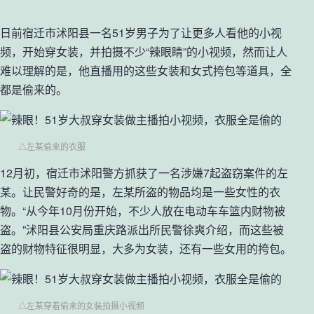
日前宿迁市沭阳县一名51岁男子为了让更多人看他的小视
频，开始穿女装，并拍摄不少“辣眼睛”的小视频，然而让人
难以理解的是，他直播用的这些女装和女式挎包等道具，全
都是偷来的。
△左某偷来的衣服
12月初，宿迁市沭阳警方抓获了一名涉嫌7起盗窃案件的左
某。让民警好奇的是，左某所盗的物品均是一些女性的衣
物。“从今年10月份开始，不少人放在电动车车篮内财物被
盗。”沭阳县公安局重庆路派出所民警徐爽介绍，而这些被
盗的财物特征很明显，大多为女装，还有一些女用的挎包。
△左某穿着偷来的女装拍摄小视频