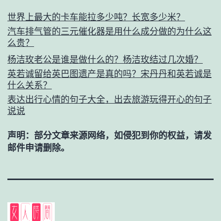
世界上最大的卡车能拉多少吨？长宽多少米？
汽车排气管的三元催化器是用什么成分做的为什么这
么贵？
杨洁玫老公是谁是做什么的？杨洁玫结过几次婚？
英若诚留给英巴图遗产是真的吗？宋丹丹和英若诚是
什么关系？
表达出行心情的句子大全，出去旅游玩得开心的句子
说说
声明：部分文章来源网络，如侵犯到你的权益，请发
邮件申请删除。