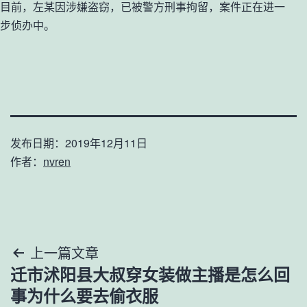
目前，左某因涉嫌盗窃，已被警方刑事拘留，案件正在进一
步侦办中。
发布日期：
2019年12月11日
作者：
nvren
文
上一篇文章
迁市沭阳县大叔穿女装做主播是怎么回
章
事为什么要去偷衣服