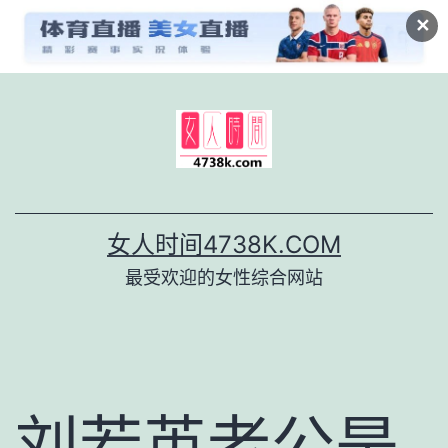
✕
跳
至
内
容
女人时间4738K.COM
最受欢迎的女性综合网站
刘若英老公是