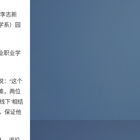
“李志新
学系）园
农业职业学
说：“这个
策，两位
线下’相结
，保证他