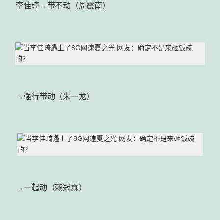
李佳琦→带不动（周震南）
→强行带动（朱一龙）
→一起动（赖冠霖）