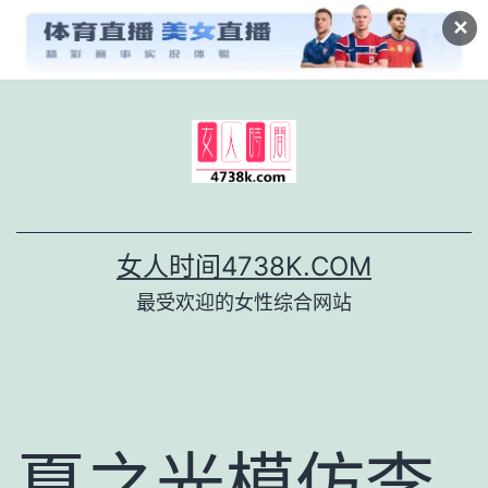
✕
跳
至
内
容
女人时间4738K.COM
最受欢迎的女性综合网站
夏之光模仿李