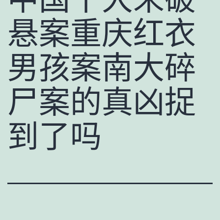
悬案重庆红衣
男孩案南大碎
尸案的真凶捉
到了吗