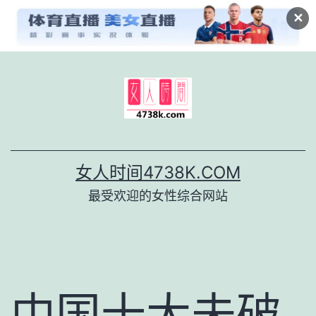
✕
跳
至
内
容
女人时间4738K.COM
最受欢迎的女性综合网站
中国十大未破