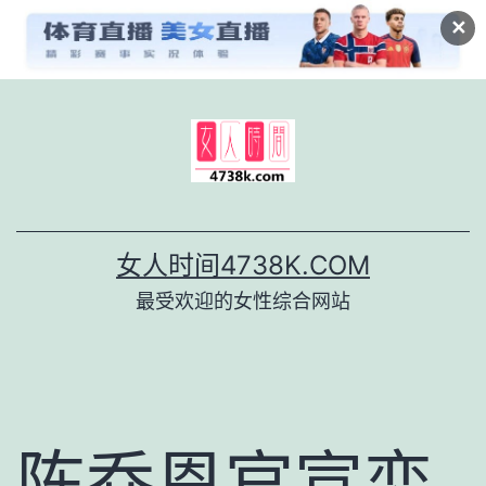
✕
跳
至
内
容
女人时间4738K.COM
最受欢迎的女性综合网站
陈乔恩官宣恋