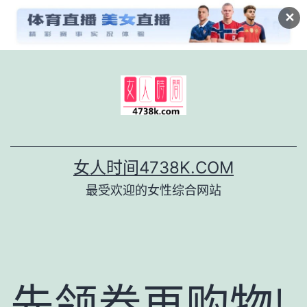
✕
跳
至
内
容
女人时间4738K.COM
最受欢迎的女性综合网站
先领券再购物!