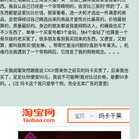
西。我自认自己已经是一个非常精明的，会货比三家的“师奶”了，买
东西都是这家比比价钱，那家看看，选一大轮才选出一件满意的商
品，总觉得经过自己精选出来的商品才是性价比最高的，价钱最划
算的，质量最好的。身边的朋友都说我是网购达人，的确我也买了
不少东西了，单单一个买家号都3个金钻，快4个金钻了!也算是一个
骨灰级的老买家了，很多朋友看到我买回来的东西，又便宜，又划
算，都叫我帮买!朋友嘛。。帮帮忙是没问题的!直到今年某天。。机
缘巧合我遇到了一个导购网后，它改变了我的购物观念。。。。
一天我闺蜜突然跟我说:C
ICI!原来你之前买的玛卡买贵了，后来我也
买了，足足比你便宜50元，我说不可能啊!我对比过价格，是要50多
的。。(注:玛卡这个我只是举个例，完全无卖广告的意思)