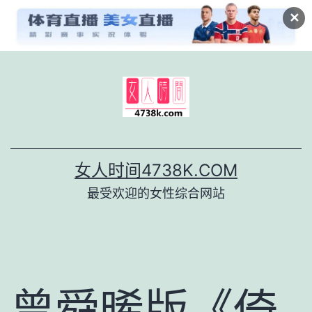
✕
跳
至
内
容
女人时间4738K.COM
最受欢迎的女性综合网站
曾舜晞版《倚