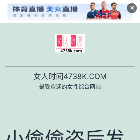
✕
跳
至
内
容
女人时间4738K.COM
最受欢迎的女性综合网站
小偷偷盗后发