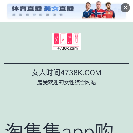
✕
跳
至
内
容
女人时间4738K.COM
最受欢迎的女性综合网站
淘集集app购