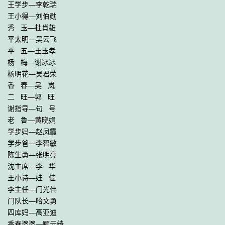
王学步—李乾瑞

王小得—刘伯勋

秀   玉—杜肖雄

平太明—吴云飞

平   五—王玉孝

杨   梅—谢冰冰

杨明花—吴君荣

香   春—吴   岚

二   旺—郭   旺

谢指导—句   号

老   鲁—黄晓娟

学步妈—赵凤霞

学步爸—李智敏

陈生勇—张明亮

沈主席—李   华

王小诗—娃   佳

李主任—门光伟

门队长—哈文勇

四库妈—高亚迪

香春婆婆—顾元绮
