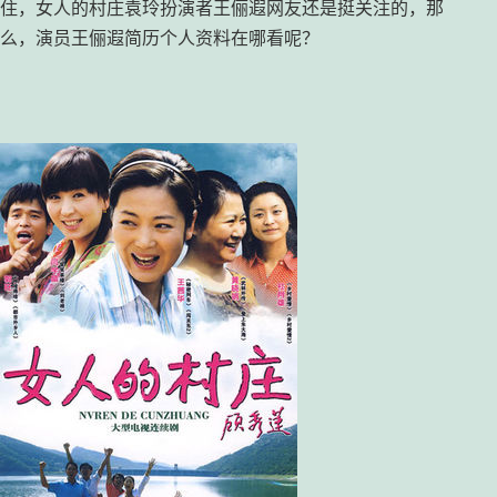
住，女人的村庄袁玲扮演者王俪遐网友还是挺关注的，那
么，演员王俪遐简历个人资料在哪看呢？