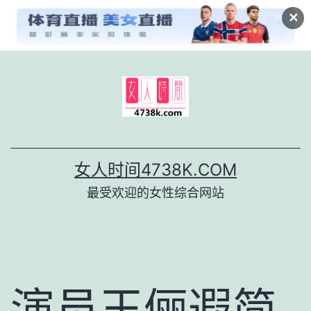
✕
跳
至
内
容
女人时间4738K.COM
最受欢迎的女性综合网站
演员王俪遐简