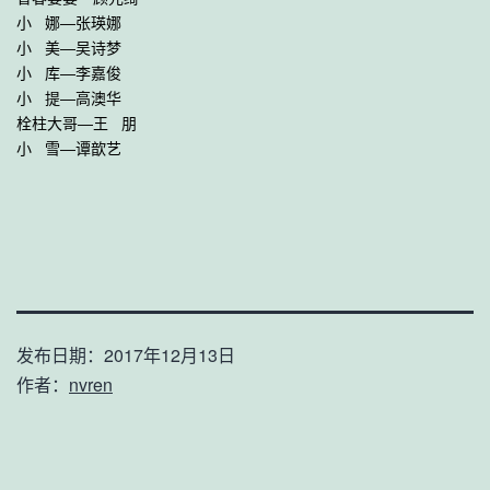
小   娜—张瑛娜

小   美—吴诗梦

小   库—李嘉俊

小   提—高澳华

栓柱大哥—王   朋

小   雪—谭歆艺
发布日期：
2017年12月13日
作者：
nvren