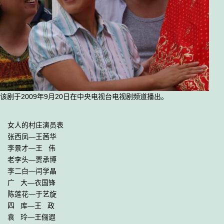
该剧于2009年9月20日在中央电视台电视剧频道播出。
女人的村庄演员表

张西凤—王茜华

李景才—王   伟

老李头—贾承博

李二白—闫学晶

广   大—衣国锋

陈莲花—于艺旋

四   库—王   政

袁   玲—王俪遐
