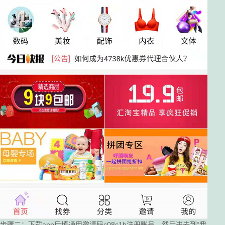
步骤二：下载app后填通用邀请码c08c1b注册账号，然后进去到“我