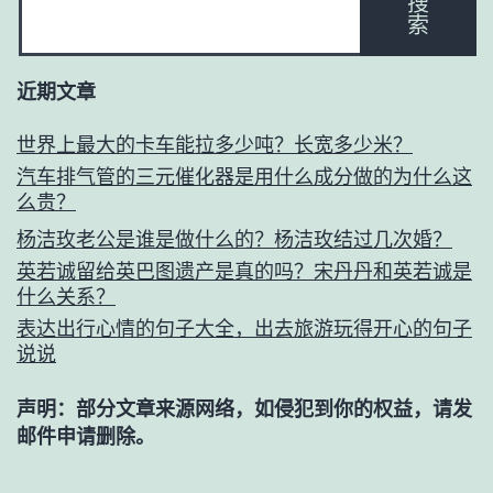
搜
索
近期文章
世界上最大的卡车能拉多少吨？长宽多少米？
汽车排气管的三元催化器是用什么成分做的为什么这
么贵？
杨洁玫老公是谁是做什么的？杨洁玫结过几次婚？
英若诚留给英巴图遗产是真的吗？宋丹丹和英若诚是
什么关系？
表达出行心情的句子大全，出去旅游玩得开心的句子
说说
声明：部分文章来源网络，如侵犯到你的权益，请发
邮件申请删除。