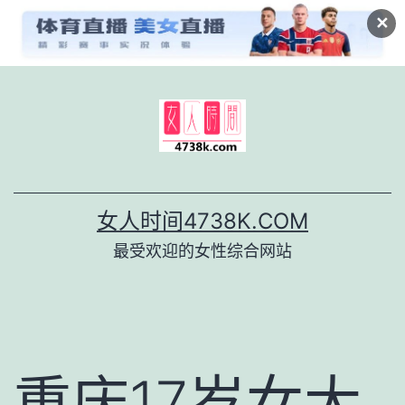
✕
跳
至
内
容
女人时间4738K.COM
最受欢迎的女性综合网站
重庆17岁女大