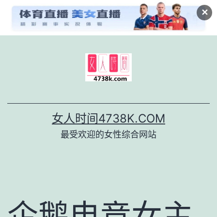
✕
跳
至
内
容
女人时间4738K.COM
最受欢迎的女性综合网站
企鹅电竞女主